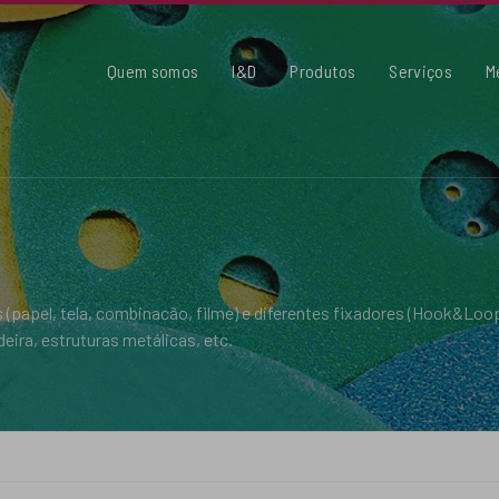
Quem somos
I&D
Produtos
Serviços
M
papel, tela, combinacão, filme) e diferentes fixadores (Hook&Lo
ira, estruturas metálicas, etc.