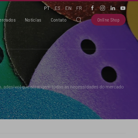
PT
ES
EN
FR
ercados
Notícias
Contato
Online Shop
op, adesivo) que abrangem todas as necessidades do mercado