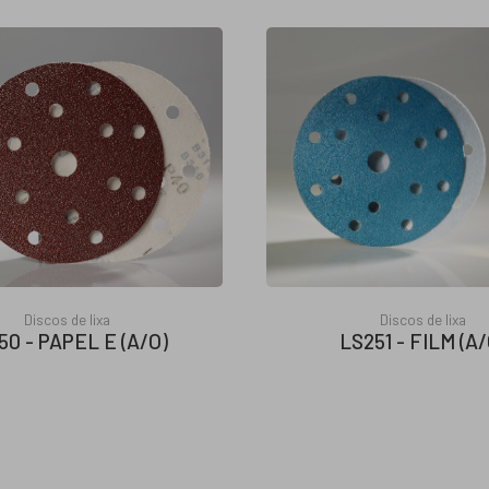
Discos de lixa
Discos de lixa
50 - PAPEL E (A/O)
LS251 - FILM (A/