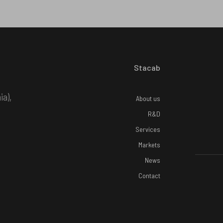
Stacab
ia),
About us
R&D
Services
Markets
News
Contact