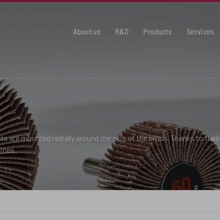
About us
R&D
Products
Services
 are mounted radially around the axis of the brush. Thanks to their fl
ices.