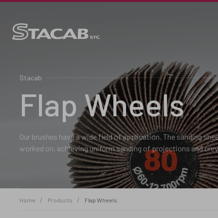
Stacab
Flap Wheels
Our brushes have a wide field of application. The sanding sheets
worked on, achieving uniform sanding of projections and crev
Home
Products
Flap Wheels