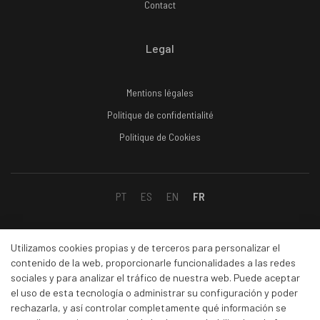
Contact
Legal
Mentions légales
Politique de confidentialité
Politique de Cookies
PT
ES
EN
FR
Social
Utilizamos cookies propias y de terceros para personalizar el
contenido de la web, proporcionarle funcionalidades a las redes
sociales y para analizar el tráfico de nuestra web. Puede aceptar
Facebook
el uso de esta tecnología o administrar su configuración y poder
rechazarla, y así controlar completamente qué información se
Linkedin